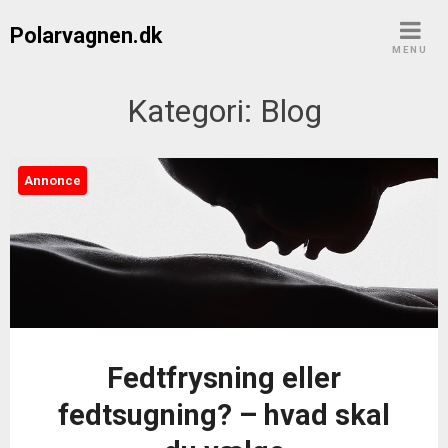
Skip
Polarvagnen.dk
to
MENU
content
Kategori:
Blog
Annonce
Fedtfrysning eller
fedtsugning? – hvad skal