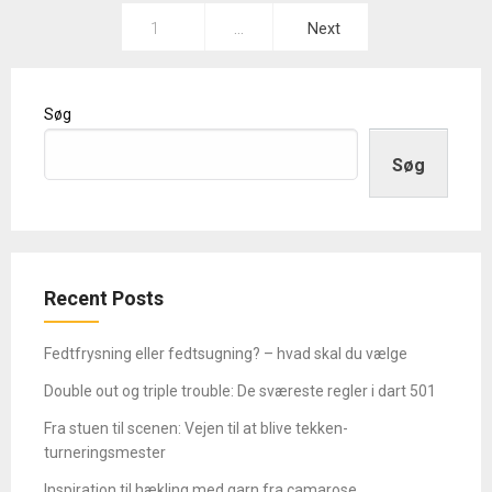
Indlægsinddeling
1
…
Next
Søg
Søg
Recent Posts
Fedtfrysning eller fedtsugning? – hvad skal du vælge
Double out og triple trouble: De sværeste regler i dart 501
Fra stuen til scenen: Vejen til at blive tekken-
turneringsmester
Inspiration til hækling med garn fra camarose