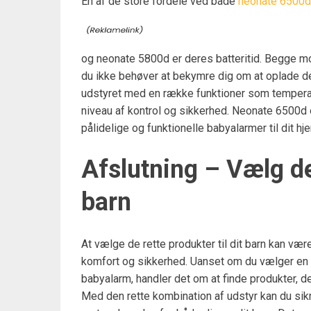
En af de store fordele ved både
neonate 6500d
og neonate 5800d er deres batteritid. Begge mod
du ikke behøver at bekymre dig om at oplade d
udstyret med en række funktioner som temperatu
niveau af kontrol og sikkerhed. Neonate 6500d 
pålidelige og funktionelle babyalarmer til dit hj
Afslutning – Vælg det
barn
At vælge de rette produkter til dit barn kan vær
komfort og sikkerhed. Uanset om du vælger en tr
babyalarm, handler det om at finde produkter, de
Med den rette kombination af udstyr kan du sik