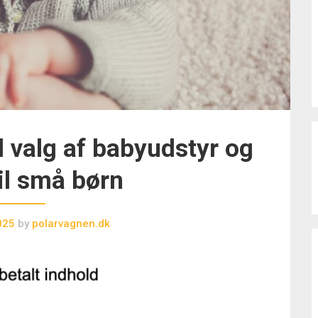
il valg af babyudstyr og
til små børn
025
by
polarvagnen.dk