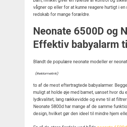
barn, hvilket giver en følelse af kontrol og sikk
vågner op eller for at kunne reagere hurtigt i e
redskab for mange forældre.
Neonate 6500D og 
Effektiv babyalarm 
Blandt de populære neonate modeller er neon
to af de mest eftertragtede babyalarmer. Begge 
muligt at holde øje med barnet, uanset hvor du 
lydkvalitet, lang rækkevidde og evne til at filtr
Neonate 5800d har mange af de samme funktio
design, hvilket gør den ideel til mindre hjem el