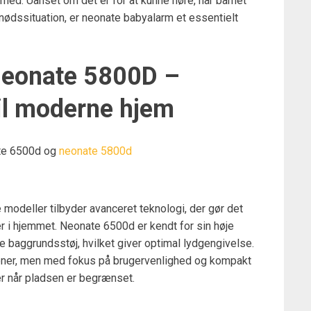
erhed. Uanset om det er for at kunne høre, når barnet
n nødssituation, er neonate babyalarm et essentielt
Neonate 5800D –
til moderne hjem
ate 6500d og
neonate 5800d
modeller tilbyder avanceret teknologi, der gør det
er i hjemmet. Neonate 6500d er kendt for sin høje
ere baggrundsstøj, hvilket giver optimal lydgengivelse.
ner, men med fokus på brugervenlighed og kompakt
ler når pladsen er begrænset.